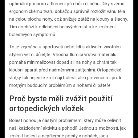
optimální podporu a tlumení při chůzi či běhu. Díky svému
ergonomickému tvaru dokážou správně rozložit váhu těla
na celou plochu nohy, což snižuje zátěž na klouby a šlachy.
Tím dochází k odlehčení bolavých míst a ke zmírnění
bolestivých symptomů.
To je zejména u sportovců nebo lidí s aktivním životním
stylem velmi důleţité. Vhodná tlumící vrstva materiálu
pomáhá minimalizovat dopad sil na nohy a chrání tak
kloubní aparát před nadměrnými zatíţeními. Ortopedické
vloţky tak nejenže zmírňují bolest, ale i prevencemi proti
moţným budoucím problémům s nohami či páteře.
Proč byste měli zvážit použití
ortopedických vložek
Bolest nohou je častým problémem, který může ovlivnit
naši každodenní aktivitu a pohodlí. Jednou z možností, jak
zmírnit bolest a nepříjemné pocity v nohách, jsou