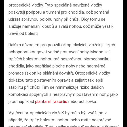
ortopedické vložky. Tyto speciálně navržené vložky
poskytují podporu a tlumení pro chodidla, což pomáhá
udržet správnou polohu nohy při chůzi. Díky tomu se
snižuje namáhání kloubů a svalů nohou, což může vést k
úlevě od bolesti.
Dalším důvodem pro použití ortopedických vložek je jejich
schopnost korigovat vadné postavení nohy. Mnoho lidí
trpících bolestmi nohou má nesprávnou biomechaniku
chodidla, jako například ploché nohy nebo nadměrné
pronace (sklon ke sklánění dovnitř). Ortopedické vložky
dokážou tato postavením opravit a zajistit tak lepší
stabilitu při chůzi. Tím se minimalizuje riziko dalších
komplikací spojených s nesprávným postavením nohy, jako
jsou například
plantárnÍ fasciitis
nebo achilovka.
Vyučení ortopedických vložeK by mělo být zváženo v
případě, že trpíte bolestmi nohou nebo máte nesprávné
postavení chodidla. Tyto vložky poskytují podporu a tlumení