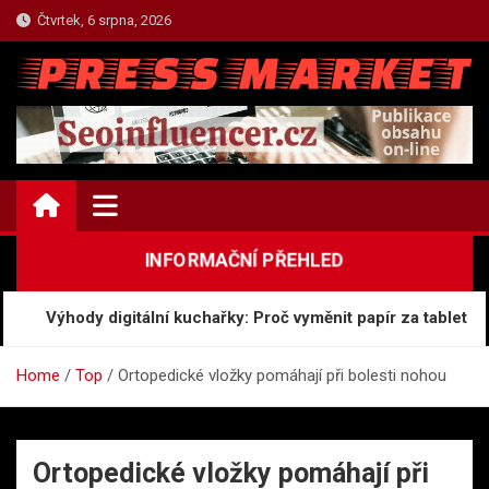
Skip
Čtvrtek, 6 srpna, 2026
to
content
TOP.PRESSMARKET.CZ
Press Centrum Informací
INFORMAČNÍ PŘEHLED
Výhody digitální kuchařky: Proč vyměnit papír za tablet
Home
Top
Ortopedické vložky pomáhají při bolesti nohou
Ortopedické vložky pomáhají při