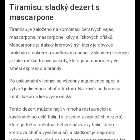
Tiramisu: sladký dezert s
mascarpone
Tiramisu je založeno na kombinaci čerstvých vajec,
mascarpone, mascarpone, kávy a lískových oříšků.
Mascarpone je italský krémový sýr, který je obvykle
smíchán s cukrem a vanilkovou esencí. Základem tiramisu
je také měkké tmavé piškoty, které jsou namočeny ve
směsi espresso a brandy.
Po uskladnění v lednici se všechny ingredience spojí a
vytvoří jedinečnou chuť a texturu. Na závěr se tiramisu
zdobí kakao a lískovými oříšky.
Tento dezert můžete najít v mnoha restauracích a
kavárnách po celé Itálii. To je jeden z nejlepších dezertů,
které je třeba ochutnat během návštěvy Itálie. Jeho
krémová chuť a vyvážená sůl a sladkost je naprosto