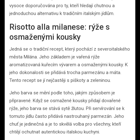
vysoce doporučována pro ty, kteří hledají chutnou a
jednoduchou alternativu k tradičním italským jídlům.
Risotto alla milanese: rýže s
osmaženými kousky
Jedná se o tradiční recept, který pochází z severoitalského
města Milána. Jeho základem je vařená rýže
aromatizovaná kuřecím vývarem a osmaženými kousky. K
jeho dokonalosti se přidává trocha parmezánu a máta.
Tento recept se jí nejčastěji s piškoty a zeleninou.
Jeho barva se mění podle toho, jakým způsobem je
připravené. Když se osmažené kousky přidají dovařené
rýže, jeho barva se stává sytě žlutou. Při servírování se k
tomuto jídlu často přidává nastrouhaný parmezán. Jeho
chuť je jedinečná a je to skvělá volba pro všechny, kteří
chtějí ochutnat autentickou italskou kuchyni.