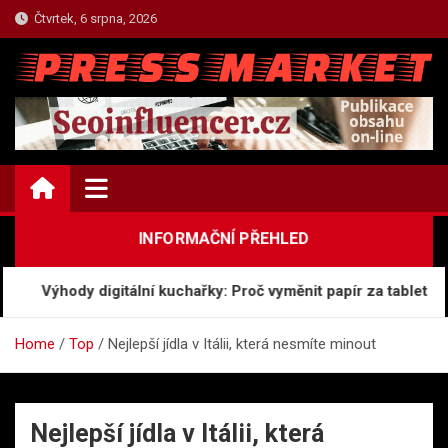
Skip
Čtvrtek, 6 srpna, 2026
to
content
TOP.PRESSMARKET.CZ
Press Centrum Informací
INFORMAČNÍ PŘEHLED
Výhody digitální kuchařky: Proč vyměnit papír za tablet
Home
Top
Nejlepší jídla v Itálii, která nesmíte minout
Nejlepší jídla v Itálii, která