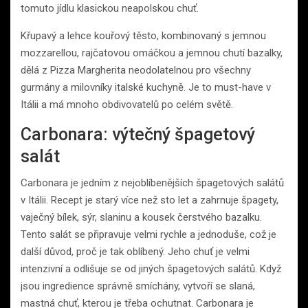
tomuto jídlu klasickou neapolskou chuť.
Křupavý a lehce kouřový těsto, kombinovaný s jemnou
mozzarellou, rajčatovou omáčkou a jemnou chutí bazalky,
dělá z Pizza Margherita neodolatelnou pro všechny
gurmány a milovníky italské kuchyně. Je to must-have v
Itálii a má mnoho obdivovatelů po celém světě.
Carbonara: výtečný špagetový
salát
Carbonara je jedním z nejoblíbenějších špagetových salátů
v Itálii. Recept je starý více než sto let a zahrnuje špagety,
vaječný bílek, sýr, slaninu a kousek čerstvého bazalku.
Tento salát se připravuje velmi rychle a jednoduše, což je
další důvod, proč je tak oblíbený. Jeho chuť je velmi
intenzivní a odlišuje se od jiných špagetových salátů. Když
jsou ingredience správně smíchány, vytvoří se slaná,
mastná chuť, kterou je třeba ochutnat. Carbonara je