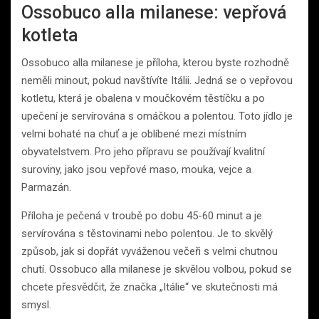
Ossobuco alla milanese: vepřová
kotleta
Ossobuco alla milanese je příloha, kterou byste rozhodně
neměli minout, pokud navštívíte Itálii. Jedná se o vepřovou
kotletu, která je obalena v moučkovém těstíčku a po
upečení je servírována s omáčkou a polentou. Toto jídlo je
velmi bohaté na chuť a je oblíbené mezi místním
obyvatelstvem. Pro jeho přípravu se používají kvalitní
suroviny, jako jsou vepřové maso, mouka, vejce a
Parmazán.
Příloha je pečená v troubě po dobu 45-60 minut a je
servírována s těstovinami nebo polentou. Je to skvělý
způsob, jak si dopřát vyváženou večeři s velmi chutnou
chutí. Ossobuco alla milanese je skvělou volbou, pokud se
chcete přesvědčit, že značka „Itálie“ ve skutečnosti má
smysl.