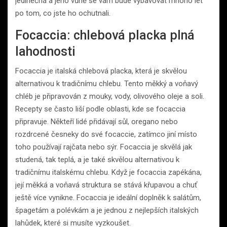
jedinečná a jeho vůně se vám bude vybavovat mnoho let
po tom, co jste ho ochutnali.
Focaccia: chlebová placka plná
lahodnosti
Focaccia je italská chlebová placka, která je skvělou
alternativou k tradičnímu chlebu. Tento měkký a voňavý
chléb je připravován z mouky, vody, olivového oleje a soli.
Recepty se často liší podle oblasti, kde se focaccia
připravuje. Někteří lidé přidávají sůl, oregano nebo
rozdrcené česneky do své focaccie, zatímco jiní místo
toho používají rajčata nebo sýr. Focaccia je skvělá jak
studená, tak teplá, a je také skvělou alternativou k
tradičnímu italskému chlebu. Když je focaccia zapékána,
její měkká a voňavá struktura se stává křupavou a chuť
ještě více vynikne. Focaccia je ideální doplněk k salátům,
špagetám a polévkám a je jednou z nejlepších italských
lahůdek, které si musíte vyzkoušet.