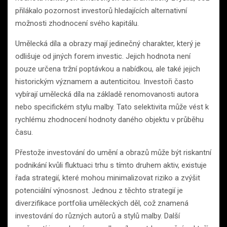
přilákalo pozornost investorů hledajících alternativní
možnosti zhodnocení svého kapitálu.
Umělecká díla a obrazy mají jedinečný charakter, který je
odlišuje od jiných forem investic. Jejich hodnota není
pouze určena tržní poptávkou a nabídkou, ale také jejich
historickým významem a autenticitou. Investoři často
vybírají umělecká díla na základě renomovanosti autora
nebo specifickém stylu malby. Tato selektivita může vést k
rychlému zhodnocení hodnoty daného objektu v průběhu
času.
Přestože investování do umění a obrazů může být riskantní
podnikání kvůli fluktuaci trhu s tímto druhem aktiv, existuje
řada strategií, které mohou minimalizovat riziko a zvýšit
potenciální výnosnost. Jednou z těchto strategií je
diverzifikace portfolia uměleckých děl, což znamená
investování do různých autorů a stylů malby. Další