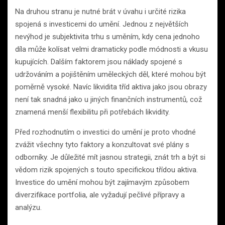
Na druhou stranu je nutné brát v úvahu i určité rizika
spojená s investicemi do umění. Jednou z největších
nevýhod je subjektivita trhu s uměním, kdy cena jednoho
díla může kolísat velmi dramaticky podle módnosti a vkusu
kupujících. Dalším faktorem jsou náklady spojené s
udržováním a pojištěním uměleckých děl, které mohou být
poměrně vysoké. Navíc likvidita tříd aktiva jako jsou obrazy
není tak snadná jako u jiných finančních instrumentů, což
znamená menší flexibilitu při potřebách likvidity.
Před rozhodnutím o investici do umění je proto vhodné
zvážit všechny tyto faktory a konzultovat své plány s
odborníky. Je důležité mít jasnou strategii, znát trh a být si
vědom rizik spojených s touto specifickou třídou aktiva.
Investice do umění mohou být zajímavým způsobem
diverzifikace portfolia, ale vyžadují pečlivé přípravy a
analýzu.