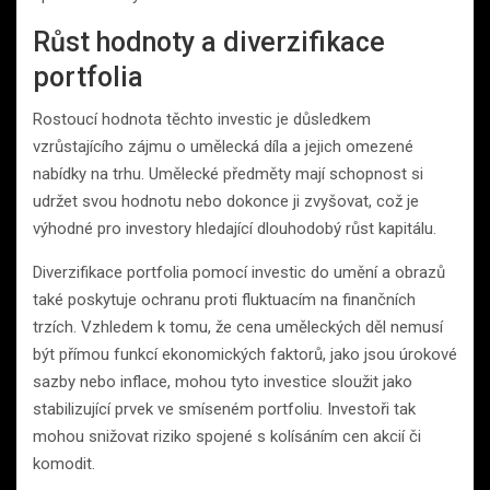
Růst hodnoty a diverzifikace
portfolia
Rostoucí hodnota těchto investic je důsledkem
vzrůstajícího zájmu o umělecká díla a jejich omezené
nabídky na trhu. Umělecké předměty mají schopnost si
udržet svou hodnotu nebo dokonce ji zvyšovat, což je
výhodné pro investory hledající dlouhodobý růst kapitálu.
Diverzifikace portfolia pomocí investic do umění a obrazů
také poskytuje ochranu proti fluktuacím na finančních
trzích. Vzhledem k tomu, že cena uměleckých děl nemusí
být přímou funkcí ekonomických faktorů, jako jsou úrokové
sazby nebo inflace, mohou tyto investice sloužit jako
stabilizující prvek ve smíseném portfoliu. Investoři tak
mohou snižovat riziko spojené s kolísáním cen akcií či
komodit.