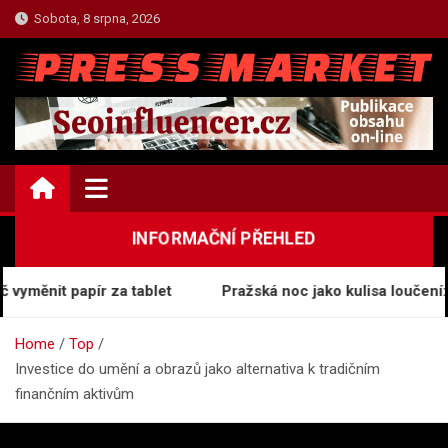
Skip
Sobota, 8 srpna, 2026
to
content
TOP.PRESSMARKET.CZ
Press Centrum Informací
INFORMAČNÍ PŘEHLED
měnit papír za tablet
Pražská noc jako kulisa loučení: Jak
Home
Top
Investice do umění a obrazů jako alternativa k tradičním
finančním aktivům