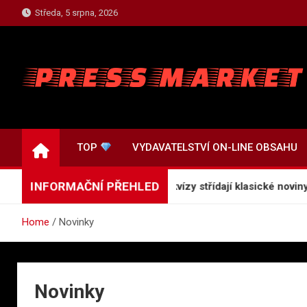
Skip
Středa, 5 srpna, 2026
to
content
TOP.PRESSMARKET.C
Press Centrum Informací
TOP
VYDAVATELSTVÍ ON-LINE OBSAHU
INFORMAČNÍ PŘEHLED
tuál nové generace: Proč online kvízy střídají klasické noviny a 
Home
Novinky
Novinky