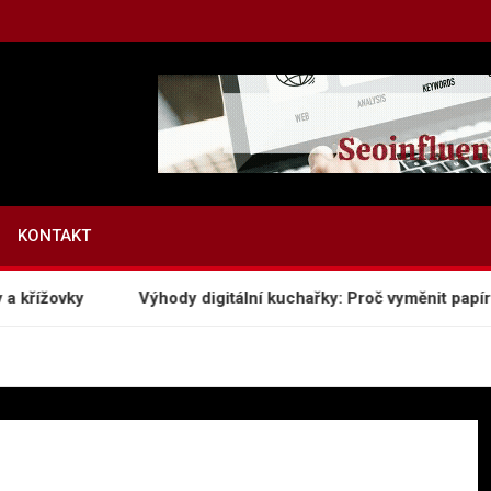
Z
KONTAKT
křížovky
Výhody digitální kuchařky: Proč vyměnit papír za 